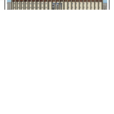
Museo Della Rappresentazione
Ricostruzione dell’iter
progettuale del Palazzo di
Giustizia di Catania