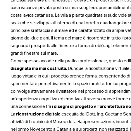
La
Casa sul mare di Francesco Fichera
è un progetto del 1933 
casa vacanze privata posta su una scogliera, presumibilmente
costa lavica catanese. La villa a pianta quadrata si suddivide su
scala che si sviluppa all’interno di una torretta quadrangolare r
principale si affaccia sul mare ed è caratterizzato da ampie ve
giorno dei due piani. Il tema del mare è ricorrente in tutto il pr
segnano i prospetti, alle finestre a forma di oblò, agli elementi d
grandi finestre sul mare.
Come spesso accade nella pratica professionale, questo edif
disegnata ma mai costruita
. Dunque la ricostruzione virtuale 
luogo virtuale in cui il progetto prende forma, consentendo di 
sperimentare percettivamente lo spazio architettonico proget
coinvolge attivamente il visitatore nel processo di apprendim
un'esperienza cognitiva ed emotiva attraverso nuove forme 
una connessione tra i
disegni di progetto
e
l’architettura no
La
ricostruzione digitale
eseguita dal Dott. Ing. Gaetano Sem
attività di tirocinio del Museo della Rappresentazione, incentra
nel primo Novecento a Catania e sui progetti non realizzati di 