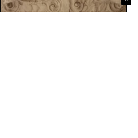
Museo Della Rappresentazione
Ricostruzione virtuale del
Cine-teatro Olympia di
Catania