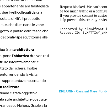
per la realizzazione di una
 appartenente alla frastagliata
 due livelli collegati da una
uotata di 45°. Il prospetto
trate, che illuminano le zone
ogetto, a partire dalle fasce che
ecorativi (pesci, tritoni) e alle
ico è un'
architettura
si pone l’
obiettivo
di divenire il
fruire interattivamente e
tato da Fichera. Inoltre
ento, rendendo la visita
di rappresentazione, creando
n realizzata
.
DREAMIN - Casa sul Mare_Fondo
inara è stata oggetto di
ta sulle architetture costruite
Francesco Fichera. Grazie alla